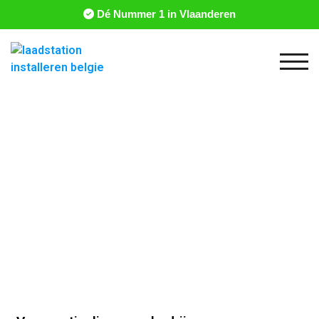
Dé Nummer 1 in Vlaanderen
Togg
Laadstation installeren
Kortrijk
Een volledige service voor een laadoplossing in
Kortrijk en omstreken vind je bij ons