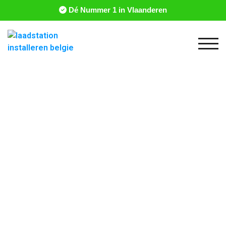
Dé Nummer 1 in Vlaanderen
Togg
Laadstation installeren
Limburg
Een volledige service voor een laadoplossing
in Limburg en omstreken vind je bij ons