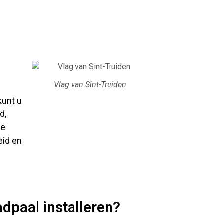
Vlag van Sint-Truiden
kunt u
d,
ze
eid en
adpaal installeren?