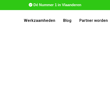
Dé Nummer 1 in Vlaanderen
Werkzaamheden
Blog
Partner worden
 installeren Si
 laadoplossing in Sint-Truiden en omstrek