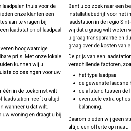
n laadpalen thuis voor de
Bent u op zoek naar een b
bieden onze klanten een
installatiebedrijf voor het 
es aan te vragen bij
laadstation in de regio Si
 een laadstation of laadpaal
wij dat u graag wilt weten 
u graag transparantie en du
graag over de kosten van ee
 leveren hoogwaardige
bare prijs. Met onze lokale
De prijs van een laadstation
ruiden kunnen wij u
verschillende factoren, zoa
juiste oplossingen voor uw
het type laadpaal
de gewenste laadsnel
er één in de toekomst wilt
de afstand tussen de 
 laadstation heeft u altijd
eventuele extra optie
n wanneer u dat wilt.
balancing.
 uw woning en draagt u bij
Daarom bieden wij geen st
altijd een offerte op maat.