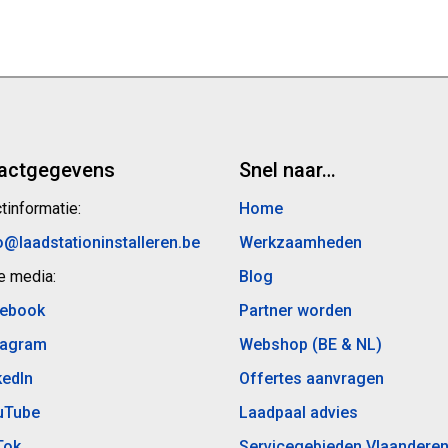
actgegevens
Snel naar…
tinformatie:
Home
o@laadstationinstalleren.be
Werkzaamheden
e media:
Blog
ebook
Partner worden
tagram
Webshop (BE & NL)
kedIn
Offertes aanvragen
uTube
Laadpaal advies
Tok
Servicegebieden Vlaandere