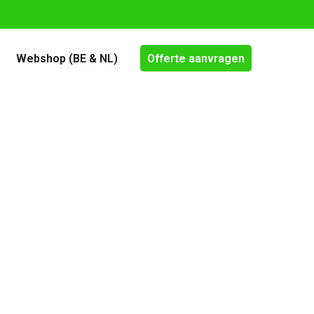
Webshop (BE & NL)
Offerte aanvragen
nt-Truiden
en vind je bij ons