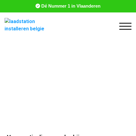
Dé Nummer 1 in Vlaanderen
Togg
Laadstation installeren Tienen
Een volledige service voor een laadoplossing in
Tienen en omstreken vind je bij ons