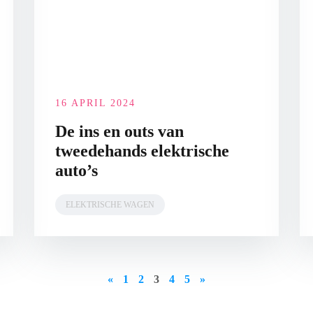
16 APRIL 2024
De ins en outs van
tweedehands elektrische
auto’s
ELEKTRISCHE WAGEN
«
1
2
3
4
5
»