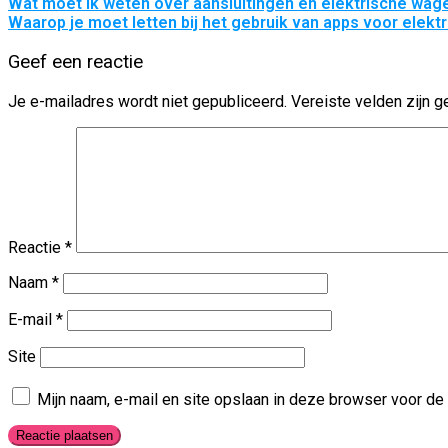
Wat moet ik weten over aansluitingen en elektrische wag
Waarop je moet letten bij het gebruik van apps voor elek
Geef een reactie
Je e-mailadres wordt niet gepubliceerd.
Vereiste velden zijn
Reactie
*
Naam
*
E-mail
*
Site
Mijn naam, e-mail en site opslaan in deze browser voor de 