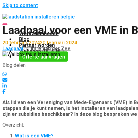
Skip to content
Laadpaal voor een VME in B
Toggle mobile menu
Werkzaamheden
Blog
20 februari 2024
20 februari 2024
Partner worden
Laadpaal
by
Imre van der Zee
Webshop (BE & NL)
Offerte aanvragen
Blog delen
Als lid van een Vereniging van Mede-Eigenaars (VME) in B
stappen die je kunt nemen, is het installeren van laadpa
zijn er subsidies beschikbaar? In deze blog bespreken we a
Overzicht:
Wat is een VME?