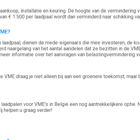
koop, installatie en keuring. De hoogte van de vermindering var
n € 1.500 per laadpaal wordt dan verminderd naar schikking van
VME?​
n laadpaal, dienen de mede-eigenaars die mee investeren, de kost
d naargelang van het aantal aandelen dat ze bezitten in de VME.
eer informatie over het aanvragen van belastingvermindering vo
 je VME draag je niet alleen bij aan een groenere toekomst, maar
an laadpalen voor VME’s in België een nog aantrekkelijkere opt
Wij helpen u graag verder!