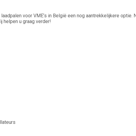
an laadpalen voor VME’s in België een nog aantrekkelijkere opt
Wij helpen u graag verder!
llateurs