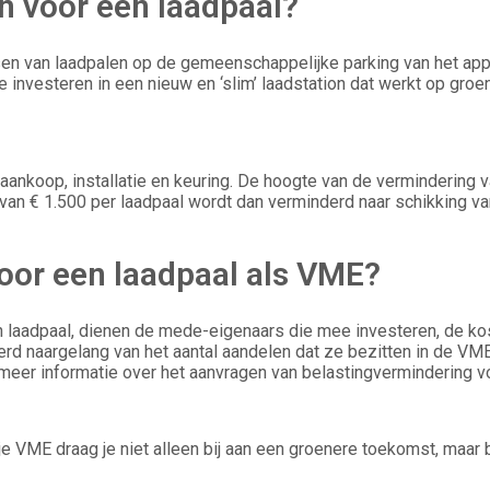
n voor een laadpaal?
tsen van laadpalen op de gemeenschappelijke parking van het ap
die investeren in een nieuw en ‘slim’ laadstation dat werkt op g
koop, installatie en keuring. De hoogte van de vermindering var
n € 1.500 per laadpaal wordt dan verminderd naar schikking van
 voor een laadpaal als VME?
n laadpaal, dienen de mede-eigenaars die mee investeren, de kost
d naargelang van het aantal aandelen dat ze bezitten in de VME.
eer informatie over het aanvragen van belastingvermindering vo
 je VME draag je niet alleen bij aan een groenere toekomst, maar