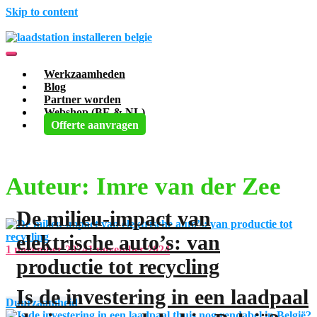
Skip to content
Toggle mobile menu
Werkzaamheden
Blog
Partner worden
Webshop (BE & NL)
Offerte aanvragen
Auteur:
Imre van der Zee
De milieu-impact van
elektrische auto’s: van
1 november 2024
1 november 2024
productie tot recycling
Is de investering in een laadpaal
Duurzaamheid