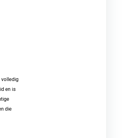
 volledig
id en is
htige
en die