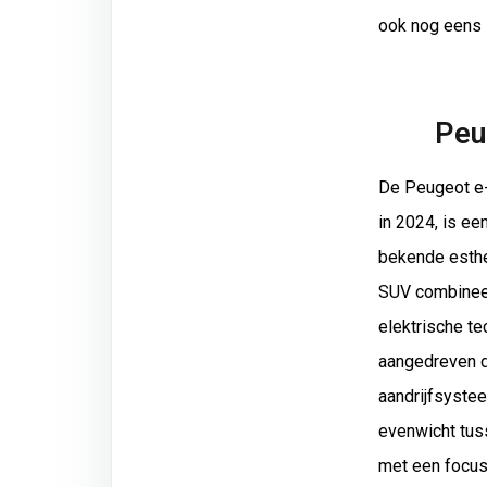
ook nog eens i
Peu
De Peugeot e-
in 2024, is ee
bekende esth
SUV combineer
elektrische t
aangedreven d
aandrijfsystee
evenwicht tuss
met een focus