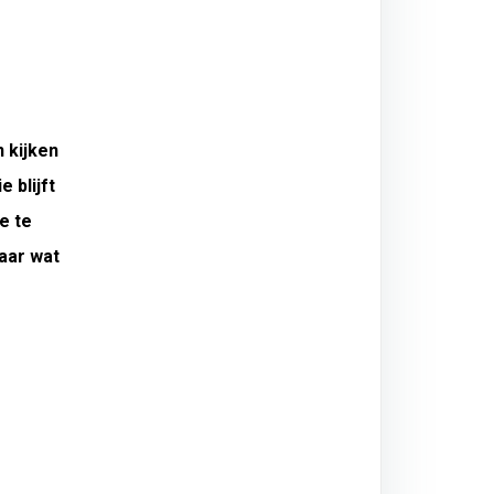
n kijken
 blijft
e te
aar wat