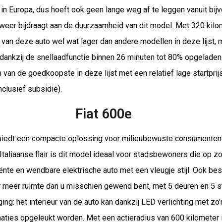
in Europa, dus hoeft ook geen lange weg af te leggen vanuit bij
 weer bijdraagt aan de duurzaamheid van dit model. Met 320 kilo
 van deze auto wel wat lager dan andere modellen in deze lijst, 
j dankzij de snellaadfunctie binnen 26 minuten tot 80% opgeladen.
van de goedkoopste in deze lijst met een relatief lage startprij
nclusief subsidie).
Fiat 600e
biedt een compacte oplossing voor milieubewuste consumenten.
aliaanse flair is dit model ideaal voor stadsbewoners die op zo
iënte en wendbare elektrische auto met een vleugje stijl. Ook bes
r meer ruimte dan u misschien gewend bent, met 5 deuren en 5 s
ng: het interieur van de auto kan dankzij LED verlichting met zo’
aties opgeleukt worden. Met een actieradius van 600 kilometer i