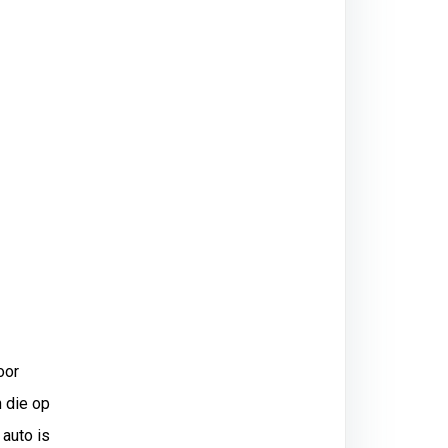
oor
n die op
 auto is