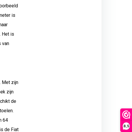
voorbeeld
meter is
maar
 Het is
s van
 Met zijn
ek zijn
chikt de
toelen.
n 64
8,5
s de Fiat