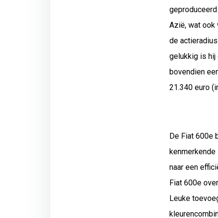
geproduceerd 
Azië, wat ook
de actieradius
gelukkig is hi
bovendien een 
21.340 euro (i
De Fiat 600e 
kenmerkende It
naar een effic
Fiat 600e ove
Leuke toevoegi
kleurencombin