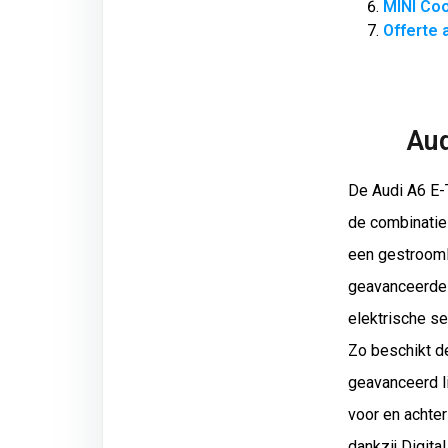
MINI Co
Offerte
Aud
De Audi A6 E-
de combinatie 
een gestrooml
geavanceerde 
elektrische se
Zo beschikt d
geavanceerd l
voor en achter
dankzij Digit